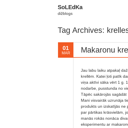
SoLEdKa
dižblogs
Tag Archives: krelle
01
Makaronu kre
MAR
Jau labu laiku atpakaļ daž
krellēm. Katei ļoti patīk d
viņa aktīvi sāka vērt 1 g. 
nodarbe, pusstunda no vie
Tāpēc sakārojās sagādāt m
Mani visvairāk uzrunāja t
produkts un izskatījās ne 
par pārtikas krāsvielām, j
manās rokās nonāca divas 
eksperimentu ar makaronu