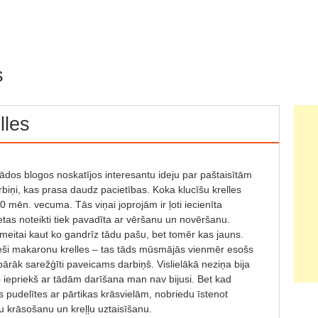
s
lles
ādos blogos noskatījos interesantu ideju par paštaisītām
arbiņi, kas prasa daudz pacietības. Koka klucīšu krelles
10 mēn. vecuma. Tās viņai joprojām ir ļoti iecienīta
tas noteikti tiek pavadīta ar vēršanu un novēršanu.
eitai kaut ko gandrīz tādu pašu, bet tomēr kas jauns.
ieši makaronu krelles – tas tāds mūsmājās vienmēr esošs
pārāk sarežģīti paveicams darbiņš. Vislielākā neziņa bija
o iepriekš ar tādām darīšana man nav bijusi. Bet kad
pudelītes ar pārtikas krāsvielām, nobriedu īstenot
 krāsošanu un kreļļu uztaisīšanu.