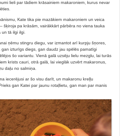
numi lieli par tādiem krāsainiem makaroniem, kurus nevar
ēties.
ehānismu, Kate tika pie mazākiem makaroniem un veica
– šķiroja pa krāsām, vairākkārt pārbēra no viena tauka
n tā ilgi ilgi.
nai ņēmu stingru diegu, var izmantot arī kurpju šņores,
 gan izturīgs diegs, gan daudz jau spēlēs pamatīgi
lējos šo variantu. Vienā galā uzsēju lielu mezglu, lai turās
m krists cauri, otrā galā, lai vieglāk uzvērt makaronus,
zu daļu no salmiņa.
ma iecerējusi ar šo visu darīt, un makaronu kreļļu
rieks gan Katei par jaunu rotaļlietu, gan man par manis