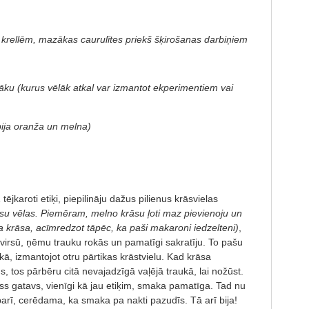
krellēm, mazākas caurulītes priekš šķirošanas darbiņiem
āku (kurus vēlāk atkal var izmantot ekperimentiem vai
)
bija oranža un melna)
tējkaroti etiķi, piepilināju dažus pilienus krāsvielas
rāsu vēlas. Piemēram, melno krāsu ļoti maz pievienoju un
krāsa, acīmredzot tāpēc, ka paši makaroni iedzelteni)
,
irsū, ņēmu trauku rokās un pamatīgi sakratīju. To pašu
kā, izmantojot otru pārtikas krāstvielu. Kad krāsa
 tos pārbēru citā nevajadzīgā vaļējā traukā, lai nožūst.
ss gatavs, vienīgi kā jau etiķim, smaka pamatīga. Tad nu
arī, cerēdama, ka smaka pa nakti pazudīs. Tā arī bija!