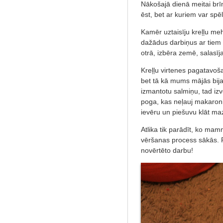
Nākošajā dienā meitai brī
ēst, bet ar kuriem var spēl
Kamēr uztaisīju kreļļu m
dažādus darbiņus ar tiem 
otrā, izbēra zemē, salasīja u
Kreļļu virtenes pagatavoša
bet tā kā mums mājās bija
izmantotu salmiņu, tad izvē
poga, kas neļauj makaronie
ievēru un piešuvu klāt ma
Atlika tik parādīt, ko mam
vēršanas process sākās. P
novērtēto darbu!