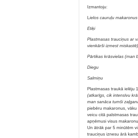
Izmantoju:
L
ielos cauruļu makaronus 
Etiķi
Plastmasas trauciņus ar v
vienkārši izmest miskastē
Pārtikas krāsvielas (man 
Diegu
Salmiņu
Plastmasas traukā ielēju 1 
(atkarīgs, cik intensīvu k
man sanāca tumši zaļgana 
piebēru makaronus, vāku v
veicu citā palstmasas trau
apņēmusi visus makaronus,
Un ātrāk par 5 minūtēm vi
trauciņus iznesu ārā kamb