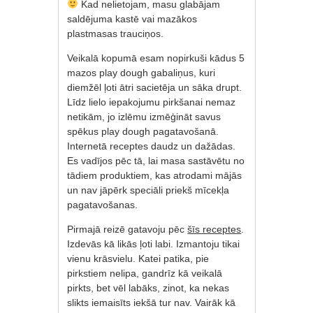
Kad nelietojam, masu glabājam
saldējuma kastē vai mazākos
plastmasas trauciņos.
Veikalā kopumā esam nopirkuši kādus 5
mazos play dough gabaliņus, kuri
diemžēl ļoti ātri sacietēja un sāka drupt.
Līdz lielo iepakojumu pirkšanai nemaz
netikām, jo izlēmu izmēģināt savus
spēkus play dough pagatavošanā.
Internetā receptes daudz un dažādas.
Es vadījos pēc tā, lai masa sastāvētu no
tādiem produktiem, kas atrodami mājās
un nav jāpērk speciāli priekš mīcekļa
pagatavošanas.
Pirmajā reizē gatavoju pēc
šīs receptes
.
Izdevās kā likās ļoti labi. Izmantoju tikai
vienu krāsvielu. Katei patika, pie
pirkstiem nelipa, gandrīz kā veikalā
pirkts, bet vēl labāks, zinot, ka nekas
slikts iemaisīts iekšā tur nav. Vairāk kā