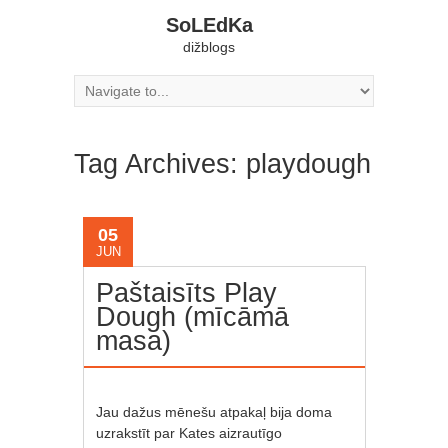
SoLEdKa
dižblogs
Tag Archives: playdough
05
JUN
Paštaisīts Play
Dough (mīcāmā
masa)
Jau dažus mēnešu atpakaļ bija doma
uzrakstīt par Kates aizrautīgo