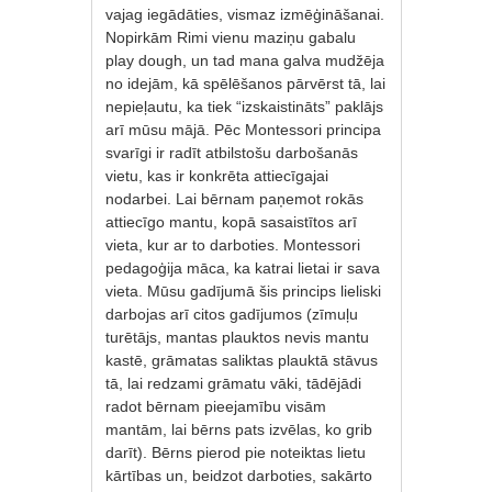
vajag iegādāties, vismaz izmēģināšanai.
Nopirkām Rimi vienu maziņu gabalu
play dough, un tad mana galva mudžēja
no idejām, kā spēlēšanos pārvērst tā, lai
nepieļautu, ka tiek “izskaistināts” paklājs
arī mūsu mājā. Pēc Montessori principa
svarīgi ir radīt atbilstošu darbošanās
vietu, kas ir konkrēta attiecīgajai
nodarbei. Lai bērnam paņemot rokās
attiecīgo mantu, kopā sasaistītos arī
vieta, kur ar to darboties. Montessori
pedagoģija māca, ka katrai lietai ir sava
vieta. Mūsu gadījumā šis princips lieliski
darbojas arī citos gadījumos (zīmuļu
turētājs, mantas plauktos nevis mantu
kastē, grāmatas saliktas plauktā stāvus
tā, lai redzami grāmatu vāki, tādējādi
radot bērnam pieejamību visām
mantām, lai bērns pats izvēlas, ko grib
darīt). Bērns pierod pie noteiktas lietu
kārtības un, beidzot darboties, sakārto