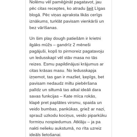
Nolēmu vēl pamēģināt pagatavot, jau
pēc citas receptes, ko atradu
šeit
Līgas
blogā. Pēc viņas apraksta likās cerīgs
iznākums, turklāt pavisam vienkārši un
bez vārīšanas.
Un šim play dough patiešām ir krietni
ilgāks mūžs – gandrīz 2 mēneši
pagājuši, kopš to pirmoreiz pagatavoju
un ledusskapī vēl stāv masa no tās
reizes. Esmu papildinājusi krājumus ar
citas krāsas masu. No ledusskapja
izņemot, tas gan ir mazliet, ķepīgs, bet
pavisam nedaudz miltu piebēršana
palīdz un siltumā tas atkal ideāli dara
savas funkcijas – Kate mīca rokās,
klapē pret paplātes virsmu, spaida un
veido bumbas, pankūkas, griež ar nazi,
sprauž uzkodu kociņus, veido piparkūku
formiņu nospiedumus. Atklāju – ja pa
nakti nelieku aukstumā, no rīta uzreiz
ideāls lietošanai.