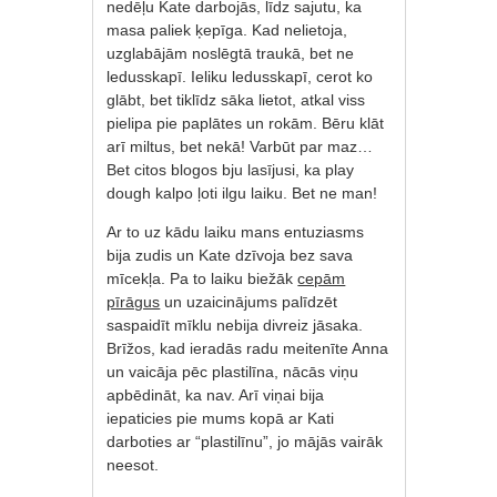
nedēļu Kate darbojās, līdz sajutu, ka
masa paliek ķepīga. Kad nelietoja,
uzglabājām noslēgtā traukā, bet ne
ledusskapī. Ieliku ledusskapī, cerot ko
glābt, bet tiklīdz sāka lietot, atkal viss
pielipa pie paplātes un rokām. Bēru klāt
arī miltus, bet nekā! Varbūt par maz…
Bet citos blogos bju lasījusi, ka play
dough kalpo ļoti ilgu laiku. Bet ne man!
Ar to uz kādu laiku mans entuziasms
bija zudis un Kate dzīvoja bez sava
mīcekļa. Pa to laiku biežāk
cepām
pīrāgus
un uzaicinājums palīdzēt
saspaidīt mīklu nebija divreiz jāsaka.
Brīžos, kad ieradās radu meitenīte Anna
un vaicāja pēc plastilīna, nācās viņu
apbēdināt, ka nav. Arī viņai bija
iepaticies pie mums kopā ar Kati
darboties ar “plastilīnu”, jo mājās vairāk
neesot.