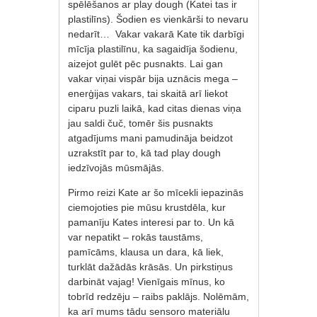
spēlēšanos ar play dough (Katei tas ir
plastilīns). Šodien es vienkārši to nevaru
nedarīt… Vakar vakarā Kate tik darbīgi
mīcīja plastilīnu, ka sagaidīja šodienu,
aizejot gulēt pēc pusnakts. Lai gan
vakar viņai vispār bija uznācis mega –
enerģijas vakars, tai skaitā arī liekot
ciparu puzli laikā, kad citas dienas viņa
jau saldi čuč, tomēr šis pusnakts
atgadījums mani pamudināja beidzot
uzrakstīt par to, kā tad play dough
iedzīvojās mūsmājās.
Pirmo reizi Kate ar šo mīcekli iepazinās
ciemojoties pie mūsu krustdēla, kur
pamanīju Kates interesi par to. Un kā
var nepatikt – rokās taustāms,
pamīcāms, klausa un dara, kā liek,
turklāt dažādās krāsās. Un pirkstiņus
darbināt vajag! Vienīgais mīnus, ko
tobrīd redzēju – raibs paklājs. Nolēmām,
ka arī mums tādu sensoro materiālu