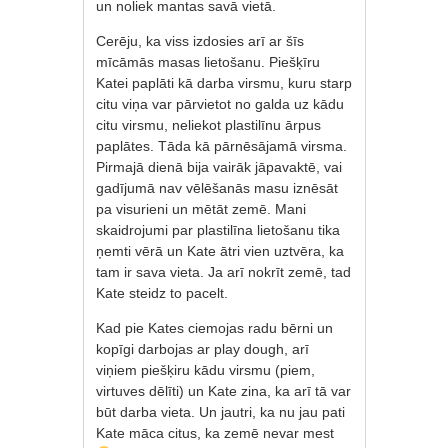
un noliek mantas savā vietā.
Cerēju, ka viss izdosies arī ar šīs
mīcāmās masas lietošanu. Piešķīru
Katei paplāti kā darba virsmu, kuru starp
citu viņa var pārvietot no galda uz kādu
citu virsmu, neliekot plastilīnu ārpus
paplātes. Tāda kā pārnēsājamā virsma.
Pirmajā dienā bija vairāk jāpavaktē, vai
gadījumā nav vēlēšanās masu iznēsāt
pa visurieni un mētāt zemē. Mani
skaidrojumi par plastilīna lietošanu tika
ņemti vērā un Kate ātri vien uztvēra, ka
tam ir sava vieta. Ja arī nokrīt zemē, tad
Kate steidz to pacelt.
Kad pie Kates ciemojas radu bērni un
kopīgi darbojas ar play dough, arī
viņiem piešķiru kādu virsmu (piem,
virtuves dēlīti) un Kate zina, ka arī tā var
būt darba vieta. Un jautri, ka nu jau pati
Kate māca citus, ka zemē nevar mest