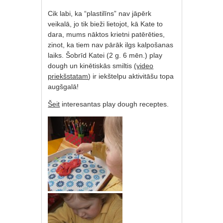
Cik labi, ka “plastilīns” nav jāpērk
veikalā, jo tik bieži lietojot, kā Kate to
dara, mums nāktos krietni patērēties,
zinot, ka tiem nav pārāk ilgs kalpošanas
laiks. Šobrīd Katei (2 g. 6 mēn.) play
dough un kinētiskās smiltis
(video
priekšstatam
) ir iekštelpu aktivitāšu topa
augšgalā!
Šeit
interesantas play dough receptes.