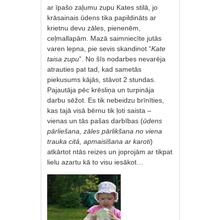
ar īpašo zaļumu zupu Kates stilā, jo
krāsainais ūdens tika papildināts ar
krietnu devu zāles, pienenēm,
ceļmallapām. Mazā saimniecīte jutās
varen lepna, pie sevis skandinot “
Kate
taisa zupu
”. No šīs nodarbes nevarēja
atrauties pat tad, kad sametās
piekusums kājās, stāvot 2 stundas.
Pajautāja pēc krēsliņa un turpināja
darbu sēžot. Es tik nebeidzu brīnīties,
kas tajā visā bērnu tik ļoti saista –
vienas un tās pašas darbības (
ūdens
pārliešana, zāles pārlikšana no viena
trauka citā, apmaisīšana ar karoti
)
atkārtot ntās reizes un joprojām ar tikpat
lielu azartu kā to visu iesākot…