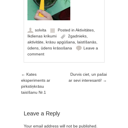
solvita
Posted in
Aktivitātes
,
Ikdienas krikumi
2gadnieks
,
aktivitāte
,
krāsu apgūšana
,
laistīšanās
,
ūdens
,
ūdens krāsošana
Leave a
comment
Post navigation
←
Kates
Durvis ciet, un pašai
eksperiments ar
ar sevi interesanti!
→
pirkstiņkrāsu
taisīšanu Nr.1
Leave a Reply
Your email address will not be published.