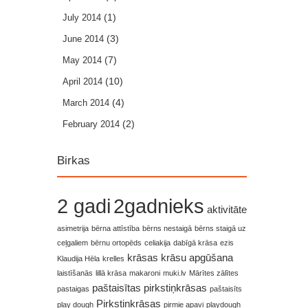
(1)
July 2014
(3)
June 2014
(7)
May 2014
(10)
April 2014
(4)
March 2014
(2)
February 2014
Birkas
2 gadi
2gadnieks
aktivitāte
asimetrija
bērna attīstība
bērns nestaigā
bērns staigā uz
ceļgaliem
bērnu ortopēds
celiakija
dabīgā krāsa
ezis
krāsas
krāsu apgūšana
Klaudija Hēla
krelles
laistīšanās
lillā krāsa
makaroni
muki.lv
Mārītes zālītes
paštaisītas pirkstiņkrāsas
pastaigas
paštaisīts
Pirkstiņkrāsas
play dough
pirmie apavi
playdough