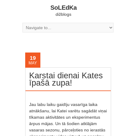
SoLEdKa
dižblogs
19
MAY
Karstai dienai Kates
īpašā zupa!
Jau labu laiku gaidīju vasarīga laika
atnākšanu, lai Katei varētu sagādāt viņai
tīkamas aktivitātes un eksperimentus
ārpus mājas. Un tā šodien atklājām
vasaras sezonu, pārceļoties no ierastās