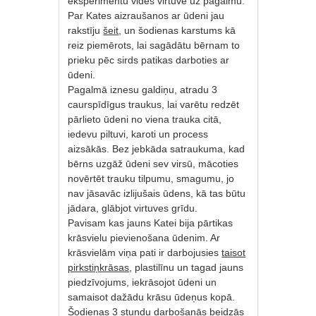
eksperimentu vides virtuvē uz pagalmu.
Par Kates aizraušanos ar ūdeni jau
rakstīju
šeit
, un šodienas karstums kā
reiz piemērots, lai sagādātu bērnam to
prieku pēc sirds patikas darboties ar
ūdeni.
Pagalmā iznesu galdiņu, atradu 3
caurspīdīgus traukus, lai varētu redzēt
pārlieto ūdeni no viena trauka citā,
iedevu piltuvi, karoti un process
aizsākās. Bez jebkāda satraukuma, kad
bērns uzgāž ūdeni sev virsū, mācoties
novērtēt trauku tilpumu, smagumu, jo
nav jāsavāc izlijušais ūdens, kā tas būtu
jādara, glābjot virtuves grīdu.
Pavisam kas jauns Katei bija pārtikas
krāsvielu pievienošana ūdenim. Ar
krāsvielām viņa pati ir darbojusies
taisot
pirkstiņkrāsas
, plastilīnu un tagad jauns
piedzīvojums, iekrāsojot ūdeni un
samaisot dažādu krāsu ūdeņus kopā.
Šodienas 3 stundu darbošanās beidzās